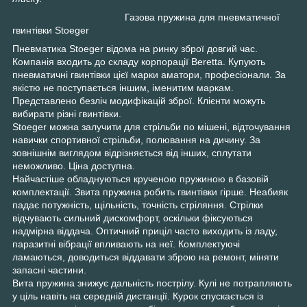
Газова пружина для пневматичної
гвинтівки Stoeger
Пневматика Stoeger відома на ринку зброї довгий час.
Компанія входить до складу корпорації Beretta. Купують
пневматичні гвинтівки цієї марки аматори, професіонали. За
якістю не поступається іншим, іменитим маркам.
Представлено безліч модифікацій зброї. Клієнти можуть
вибирати різні гвинтівки.
Stoeger можна залучити для стрільби по мішені, відточування
навички спортивної стрільби, полювання на дичину. За
зовнішнім виглядом відрізняється від інших, сплутати
неможливо. Ціна доступна.
Найчастіше обладнуються крученою пружиною в базовій
комплектації. Звита пружина робить гвинтівки гірше. Неабияк
падає потужність, щільність, точність стріляння. Стрілки
відчувають сильний дискомфорт, оскільки фіксуються
надмірна віддача. Оптичний приціл часто виходить із ладу,
паразитні вібрації впливають на неї. Комплектуючі
ламаються, доводиться віддавати зброю на ремонт, міняти
запасні частини.
Вита пружина знижує дальність пострілу. Кулі не потрапляють
у ціль навіть на середній дистанції. Курок спускається із