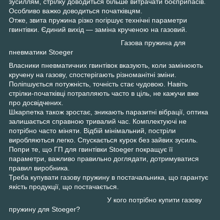
зусиллям, стрілку доводиться більше витрачати боєприпасів.
Особливо важко доводиться початківцям.
Отже, звита пружина різко погіршує технічні параметри
гвинтівки. Єдиний вихід — заміна крученою на газовий.
Газова пружина для
пневматики Stoeger
Власники пневматичних гвинтівок вказують, коли замінюють
кручену на газову, спостерігають різноманітні зміни.
Поліпшується потужність, точність стає чудовою. Навіть
стрілки-початківці потрапляють часто в ціль, не кажучи вже
про досвідчених.
Шкарпетка також зростає, зникають паразитні вібрації, оптика
залишається справною тривалий час. Комплектуючі не
потрібно часто міняти. Відбій мінімальний, постріли
виробляються легко. Спускається курок без зайвих зусиль.
Попри те, що ГП для гвинтівки Stoeger покращує її
параметри, важливо правильно доглядати, дотримуватися
правил виробника.
Треба купувати газову пружину в постачальника, що гарантує
якість продукції, що постачається.
У кого потрібно купити газову
пружину для Stoeger?