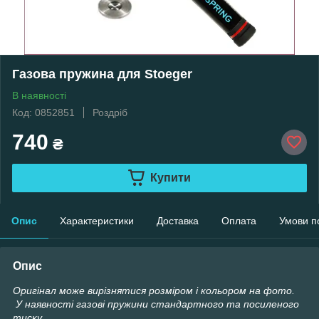
Газова пружина для Stoeger
В наявності
Код: 0852851
Роздріб
740
₴
Купити
Опис
Характеристики
Доставка
Оплата
Умови п
Опис
Оригінал може вирізнятися розміром і кольором на фото.
У наявності газові пружини стандартного та посиленого
тиску.