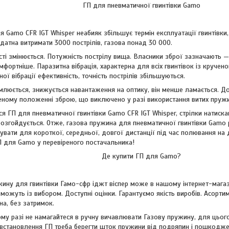
ГП для пневматичної гвинтівки Gamo
 Gamo CFR IGT Whisper неабияк збільшує термін експлуатації гвинтівки
датна витримати 3000 пострілів, газова понад 30 000.
і змінюється. Потужність пострілу вища. Власники зброї зазначають —
фортніше. Паразитна вібрація, характерна для всіх гвинтівок із кручено
ої вібрації ефективність, точність пострілів збільшуються.
млюється, знижується навантаження на оптику, він менше ламається. Д
еному положенні зброю, що виключено у разі використання витих пружи
я ГП для пневматичної гвинтівки Gamo CFR IGT Whisper, стрілки натис
розгойдується. Отже, газова пружина для пневматичної гвинтівки Gamo 
ати для короткої, середньої, довгої дистанції під час полювання на д
 для Gamo у перевіреного постачальника!
Де купити ГП для Gamo?
ину для гвинтівки Гамо-сфр іджт віспер може в нашому інтернет-магазин
ожуть із вибором. Доступні оцінки. Гарантуємо якість виробів. Асорти
на, без затримок.
му разі не намагайтеся в ручну вичавлювати Газову пружину, для цьог
с встановлення ГП треба берегти шток пружини від подряпин і пошкодже