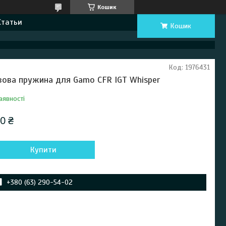
Кошик
Статьи
Кошик
Код:
1976431
зова пружина для Gamo CFR IGT Whisper
аявності
0 ₴
Купити
+380 (63) 290-54-02