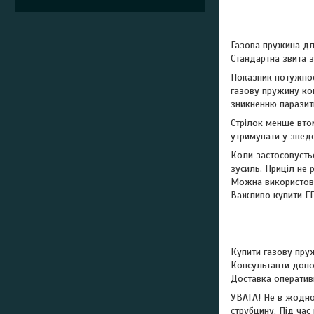
Газова пружина для
Стандартна звита з
Показник потужност
газову пружину ком
зникненню паразитн
Стрілок менше вто
утримувати у звед
Коли застосовуєтьс
зусиль. Приціл не 
Можна використовув
Важливо купити ГП
Купити газову пруж
Консультанти допом
Доставка оператив
УВАГА! Не в жодно
струбцину. Під ча