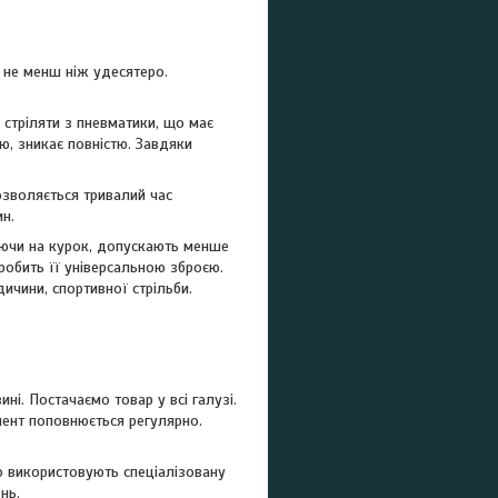
, не менш ніж удесятеро.
 стріляти з пневматики, що має
ю, зникає повністю. Завдяки
озволяється тривалий час
н.
каючи на курок, допускають менше
робить її універсальною зброєю.
ичини, спортивної стрільби.
і. Постачаємо товар у всі галузі.
мент поповнюється регулярно.
о використовують спеціалізовану
нь.