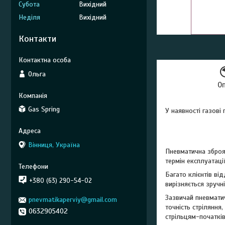
Субота
Вихідний
Неділя
Вихідний
Контакти
Ольга
О
Gas Spring
У наявності газові
Вінниця, Україна
Пневматична зброя 
термін експлуатац
Багато клієнтів ві
+380 (63) 290-54-02
вирізняється зручн
Зазвичай пневматич
pnevmatikaperviy@gmail.com
точність стріляння
0632905402
стрільцям-початків