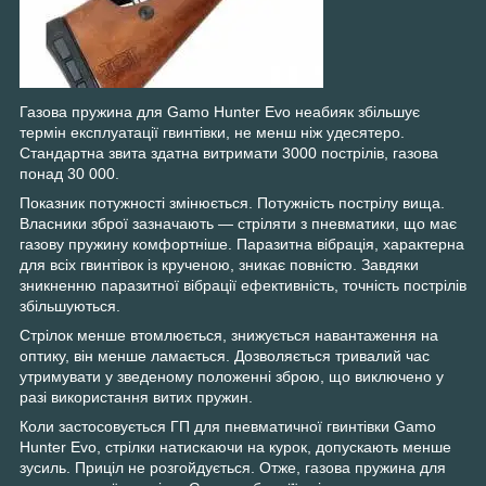
Газова пружина для Gamo Hunter Evo неабияк збільшує
термін експлуатації гвинтівки, не менш ніж удесятеро.
Стандартна звита здатна витримати 3000 пострілів, газова
понад 30 000.
Показник потужності змінюється. Потужність пострілу вища.
Власники зброї зазначають — стріляти з пневматики, що має
газову пружину комфортніше. Паразитна вібрація, характерна
для всіх гвинтівок із крученою, зникає повністю. Завдяки
зникненню паразитної вібрації ефективність, точність пострілів
збільшуються.
Стрілок менше втомлюється, знижується навантаження на
оптику, він менше ламається. Дозволяється тривалий час
утримувати у зведеному положенні зброю, що виключено у
разі використання витих пружин.
Коли застосовується ГП для пневматичної гвинтівки Gamo
Hunter Evo, стрілки натискаючи на курок, допускають менше
зусиль. Приціл не розгойдується. Отже, газова пружина для