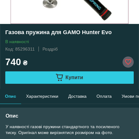
Газова пружина для GAMO Hunter Evo
В наявності
Код: 85296311
Роздріб
740
₴
Купити
Опис
Характеристики
Доставка
Оплата
Умови п
Опис
У наявності газові пружини стандартного та посиленого
тиску. Оригінал може вирізнятися розміром на фото.