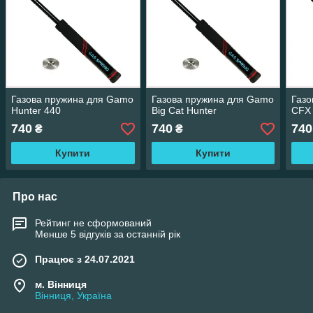
Газова пружина для Gamo
Газова пружина для Gamo
Газо
Hunter 440
Big Cat Hunter
CFX 
740
740
740
₴
₴
Купити
Купити
Про нас
Рейтинг не сформований
Менше 5 відгуків за останній рік
Працює з 24.07.2021
м. Вінниця
Вінниця, Україна