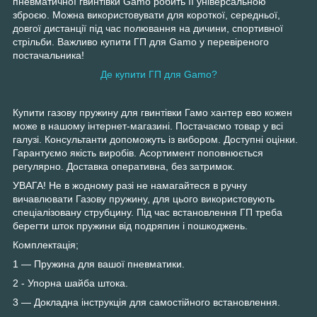
пневматичної гвинтівки Gamo робить її універсальною
зброєю. Можна використовувати для короткої, середньої,
довгої дистанції під час полювання на дичини, спортивної
стрільби. Важливо купити ГП для Gamo у перевіреного
постачальника!
Де купити ГП для Gamo?
Купити газову пружину для гвинтівки Гамо хантер ево кожен
може в нашому інтернет-магазині. Постачаємо товар у всі
галузі. Консультанти допоможуть із вибором. Доступні оцінки.
Гарантуємо якість виробів. Асортимент поповнюється
регулярно. Доставка оперативна, без затримок.
УВАГА! Не в жодному разі не намагайтеся в ручну
вичавлювати Газову пружину, для цього використовують
спеціалізовану струбцину. Під час встановлення ГП треба
берегти шток пружини від подряпин і пошкоджень.
Комплектація;
1 — Пружина для вашої пневматики.
2 - Упорна шайба штока.
3 — Докладна інструкція для самостійного встановлення.