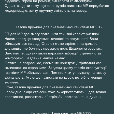
віддавати зброю на ремонт, змінювати комплектуючі.
Однак, завдяки тому, що конструкція гвинтівки MP передбачає
модернізацію, звиту пружину змінюють на газову.
Газова пружина для пневматичної гвинтівки MP 512
ГП для MP дає змогу поліпшити технічні характеристики.
Насамперед це стосується точності та потужності. Вони
збільшуються на лад. Стрілок може стріляти на дальню
дистанцію, не боячись промахнутися. Шкарпетка зростає.
Важливо те, що зникають паразитні вібрації, стріляти стає
комфортно. Завдання майже немає.
Оптика не подразнює, елементи конструкції тривалий час
залишаються справними. Завдяки цьому термін експлуатації
гвинтівки MP збільшується. Поміняли виту пружину на газову
зазначають, їм легше натискати на курок, потрібно менше
зусилля.
Отже, газова пружина для пневматичної гвинтівки MP
необхідна, якщо стрілець хоче використовувати її для точної
спортивної, розважальної стрільби, полювання на дичини.
Де купити ГП для гвинтівки MP 512?