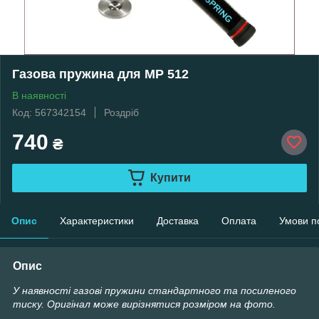
Газова пружина для МР 512
В наявності
Код: 567342154
Роздріб
740
₴
Купити
Опис
Характеристики
Доставка
Оплата
Умови п
Опис
У наявності газові пружини стандартного та посиленого
тиску. Оригінал може вирізнятися розміром на фото.