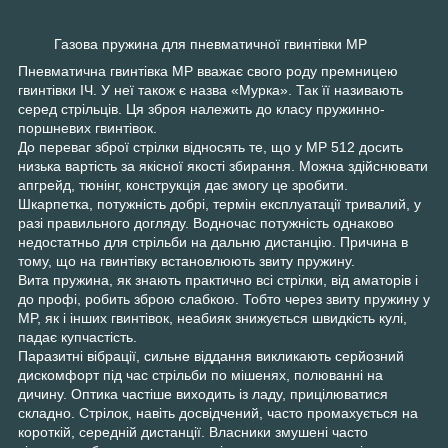
Газова пружина для пневматичної гвинтівки MP
Пневматична гвинтівка MP вважає свого роду премницею
гвинтівки ІЧ. У неї також є назва «Мурка». Так її називають
серед стрільців. Ця зброя належить до класу пружинно-
поршневих гвинтівок.
До переваг зброї стрілки відносять те, що у MP 512 досить
низька вартість за якісної якості збирання. Можна здійснювати
апгрейд, тюнінг, конструкція дає змогу це зробити.
Шкарпетка, потужність добрі, термін експлуатації тривалий, у
разі правильного догляду. Водночас потужність однаково
недостатньо для стрільби на дальню дистанцію. Причина в
тому, що на гвинтівку встановлюють звиту пружину.
Вита пружина, як знають практично всі стрілки, від аматорів і
до профі, робить зброю слабкою. Тобто через звиту пружину у
MP, як і інших гвинтівок, неабияк знижується швидкість кулі,
падає купчастість.
Паразитні вібрації, сильне віддання викликають серйозний
дискомфорт під час стрільби по мішенях, полюванні на
дичину. Оптика частіше виходить із ладу, прицілюватися
складно. Стрілок, навіть досвідчений, часто промахується на
короткій, середній дистанції. Власники змушені часто