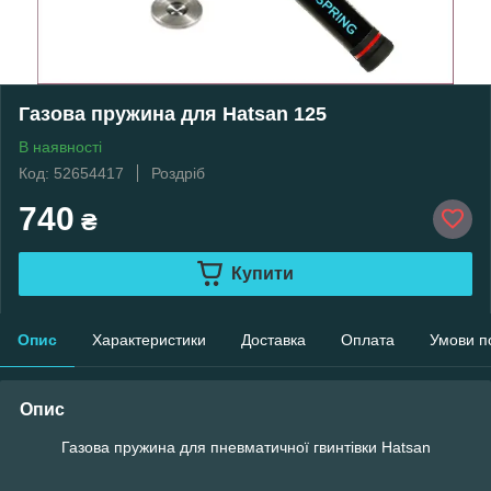
Газова пружина для Hatsan 125
В наявності
Код: 52654417
Роздріб
740
₴
Купити
Опис
Характеристики
Доставка
Оплата
Умови п
Опис
Газова пружина для пневматичної гвинтівки Hatsan