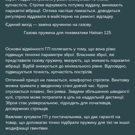
купчастість. Стрілки відчувають потужну віддачу, виникають
паразитні вібрації. Оптика частіше ламається, доводиться
регулярно віддавати в майстерню на ремонт, відладку.
Єдиний вихід — заміна крученою на газову.
Газова пружина для пневматики Hatsan 125
Основні відмінності ГП полягають у тому, що вона різко
підвищує технічні параметри зброї. Власники зброї, які
представили газову пружину, вказують, що зникають паразитні
вібрації. Відбій знижується до мінімального рівня. Відповідно,
підвищується точність, купчастість пострілів.
Оптичний приціл не ламається, комфортно стріляти. Винтовку
можна тримати у зведеному стані довгий час. Курок
спускається плавно, без ривка. Завдяки збільшенню швидкості
кулі, стрілок може потрапити в ціль на наддальній дистанції.
Зброя стає універсальною, підходить для початківців,
досвідчених стрільців.
Важливо купувати ГП у постачальника, що дає гарантії на
товар, що допомагає точно підібрати пружину для тієї чи іншої
модифікації гвинтівки.