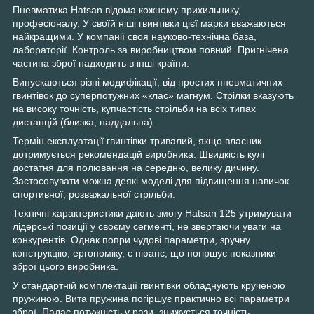
Пневматика Hatsan відома кожному прихильнику,
професіоналу. У своїй ніші гвинтівки цієї марки вважаються
найкращими. У компанії своя науково-технічна база,
лабораторії. Контроль за виробництвом повний. Пригнічена
частина зброї надходить в інші країни.
Випускаються різні модифікації, від простих пневматичних
гвинтівок до суперпотужних «клас» магнум. Стрілки вказують
на високу точність, купчастість стрільби на всіх типах
дистанцій (близка, наддальна).
Термін експлуатації гвинтівки тривалий, якщо власник
дотримується рекомендацій виробника. Швидкість кулі
достатня для полювання на середню, велику дичину.
Застосовувати можна деякі моделі для підвищення навичок
спортивної, розважальної стрільби.
Технічні характеристики дають змогу Hatsan 125 утримувати
лідерські позиції у своєму сегменті, не звертаючи уваги на
конкурентів. Однак попри чудові параметри, зручну
конструкцію, ергономіку, є нюанс, що погіршує показники
зброї цього виробника.
У стандартній комплектації гвинтівки обладнують крученою
пружиною. Вита пружина погіршує практично всі параметри
зброї. Падає потужність у рази, знижується точність,