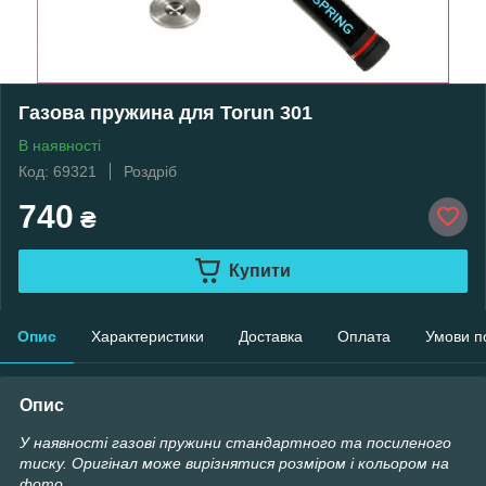
Газова пружина для Torun 301
В наявності
Код: 69321
Роздріб
740
₴
Купити
Опис
Характеристики
Доставка
Оплата
Умови п
Опис
У наявності газові пружини стандартного та посиленого
тиску. Оригінал може вирізнятися розміром і кольором на
фото.