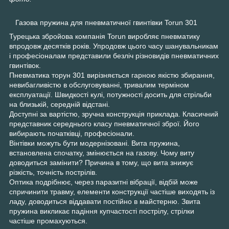
Газова пружина для пневматичної гвинтівки Torun 301
Турецька збройова компанія Torun виробляє пневматику
впродовж десятків років. Упродовж цього часу шанувальникам
і професіоналам представили безліч різновидів пневматичних
гвинтівок.
Пневматика торун 301 вирізняється гарною якістю збирання,
невибагливістю в обслуговуванні, тривалим терміном
експлуатації. Швидкості кулі, потужності досить для стрільби
на близькій, середній відстані.
Доступні за вартістю, зручна конструкція приклада. Класичний
представник середнього класу пневматичної зброї. Його
вибирають початківці, професіонали.
Вінтівки можуть бути модернізовані. Вита пружина,
встановлена спочатку, змінюється на газову. Чому виту
доводиться замінити? Причина в тому, що вита знижує
різкість, точність пострілів.
Оптика подрібнює, через паразитні вібрації, відбій може
спричинити травму, елементи конструкції частіше виходять із
ладу, доводиться віддавати постійно в майстерню. Звита
пружина викликає падіння купчастості пострілу, стрілки
частіше промахуються.