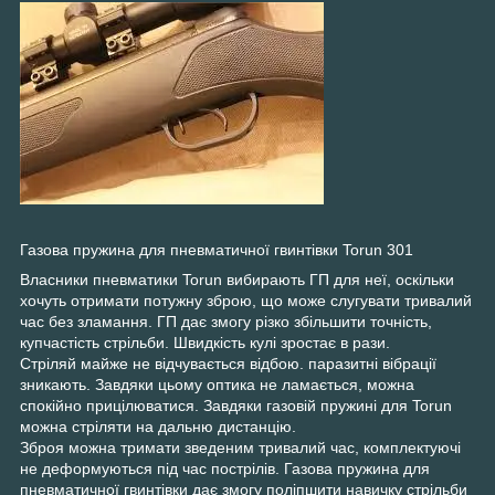
Газова пружина для пневматичної гвинтівки Torun 301
Власники пневматики Torun вибирають ГП для неї, оскільки
хочуть отримати потужну зброю, що може слугувати тривалий
час без зламання. ГП дає змогу різко збільшити точність,
купчастість стрільби. Швидкість кулі зростає в рази.
Стріляй майже не відчувається відбою. паразитні вібрації
зникають. Завдяки цьому оптика не ламається, можна
спокійно прицілюватися. Завдяки газовій пружині для Torun
можна стріляти на дальню дистанцію.
Зброя можна тримати зведеним тривалий час, комплектуючі
не деформуються під час пострілів. Газова пружина для
пневматичної гвинтівки дає змогу поліпшити навичку стрільби