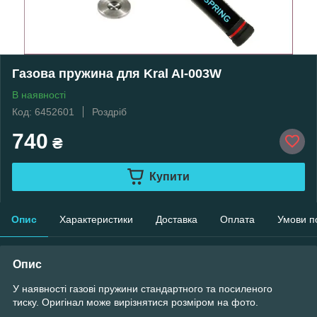
Газова пружина для Kral AI-003W
В наявності
Код: 6452601
Роздріб
740
₴
Купити
Опис
Характеристики
Доставка
Оплата
Умови п
Опис
У наявності газові пружини стандартного та посиленого
тиску. Оригінал може вирізнятися розміром на фото.