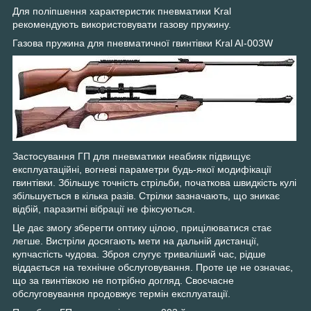
Для поліпшення характеристик пневматики Kral
рекомендують використовувати газову пружину.
Газова пружина для пневматичної гвинтівки Kral AI-003W
Застосування ГП для пневматики неабияк підвищує
експлуатаційні, вогневі параметри будь-якої модифікації
гвинтівки. Збільшує точність стрільби, початкова швидкість кулі
збільшується в кілька разів. Стрілки зазначають, що зникає
відбій, паразитні вібрації не фіксуються.
Це дає змогу зберегти оптику цілою, прицілюватися стає
легше. Вистріли досягають мети на дальній дистанції,
купчастість чудова. Зброя слугує триваліший час, рідше
віддається на технічне обслуговування. Проте це не означає,
що за гвинтівкою не потрібно догляд. Своєчасне
обслуговування продовжує термін експлуатації.