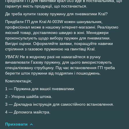
Придбати ГП для гвинтівки крал 003 йде в постачальника, що
гарантує якість продукції, що постачається.
Де треба купити газову пружину для пневматики Kral?
Придбати ГП для Kral AI-003W кожен шанувальник,
професіонал може в нашому інтернет-магазині. Реалізуємо
якісний товар, доставляємо швидко в зоні. Менеджери
проконсультують щодо вибору пружин для пневматики.
Вигідні оцінки. Оформляйте заявки, покращуйте навички
стріляння з газовою пружиною на гвинтівці Kral.
УВАГА! Не в жодному разі не намагайтеся в ручну
вичавлювати Газову пружину, для цього використовують
спеціалізовану струбцину. Під час встановлення ГП треба
берегти шток пружини від подряпин і пошкоджень.
Комплектація;
1 — Пружина для вашої пневматики.
2 - Упорна шайба штока.
3 — Докладна інструкція для самостійного встановлення.
4 — Допомога майстра.
Приховати