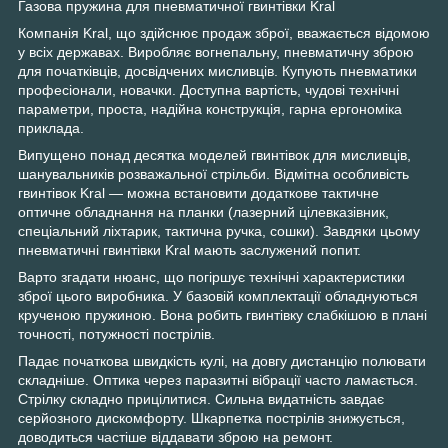
Газова пружина для пневматичної гвинтівки Kral
Компанія Kral, що здійснює продаж зброї, вважається відомою
у всіх державах. Виробляє вогнепальну, пневматичну зброю
для початківців, досвідчених мисливців. Купують пневматики
професіонали, новачки. Доступна вартість, чудові технічні
параметри, проста, надійна конструкція, гарна ергономіка
приклада.
Випущено понад десятка моделей гвинтівок для мисливців,
шанувальників розважальної стрільби. Відмітна особливість
гвинтівок Kral — можна встановити додаткове тактичне
оптичне обладнання на планки (лазерний цілевказівник,
спеціальний ліхтарик, тактична ручка, сошки). Завдяки цьому
пневматичні гвинтівки Kral мають заслужений попит.
Варто згадати нюанс, що погіршує технічні характеристики
зброї цього виробника. У базовій комплектації обладнуються
крученою пружиною. Вона робить гвинтівку слабкішою в плані
точності, потужності пострілів.
Падає початкова швидкість кулі, на довгу дистанцію полювати
складніше. Оптика через паразитні вібрації часто ламається.
Стрілку складно прицілитися. Сильна видатність завдає
серйозного дискомфорту. Шкарпетка пострілів знижується,
доводиться частіше віддавати зброю на ремонт.