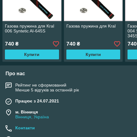
Газова пружина для Kral
Газова пружина для Kral
Газо
006 Syntetic AI-645S
004 S
345S
740
740
740
₴
₴
Купити
Купити
Про нас
Рейтинг не сформований
Менше 5 відгуків за останній рік
Працює з 24.07.2021
м. Вінниця
Вінниця, Україна
Контакти