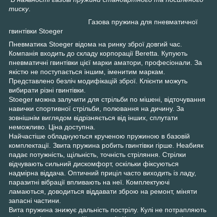
тиску
.
Газова пружина для пневматичної
гвинтівки Stoeger
Пневматика Stoeger відома на ринку зброї довгий час.
Компанія входить до складу корпорації Beretta. Купують
пневматичні гвинтівки цієї марки аматори, професіонали. За
якістю не поступається іншим, іменитим маркам.
Представлено безліч модифікацій зброї. Клієнти можуть
вибирати різні гвинтівки.
Stoeger можна залучити для стрільби по мішені, відточування
навички спортивної стрільби, полювання на дичину. За
зовнішнім виглядом відрізняється від інших, сплутати
неможливо. Ціна доступна.
Найчастіше обладнуються крученою пружиною в базовій
комплектації. Звита пружина робить гвинтівки гірше. Неабияк
падає потужність, щільність, точність стріляння. Стрілки
відчувають сильний дискомфорт, оскільки фіксуються
надмірна віддача. Оптичний приціл часто виходить із ладу,
паразитні вібрації впливають на неї. Комплектуючі
ламаються, доводиться віддавати зброю на ремонт, міняти
запасні частини.
Вита пружина знижує дальність пострілу. Кулі не потрапляють