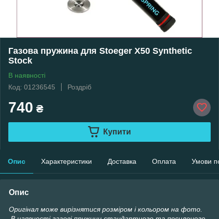
Газова пружина для Stoeger X50 Synthetic
Stock
В наявності
Код: 01236545
Роздріб
740
₴
Купити
Опис
Характеристики
Доставка
Оплата
Умови п
Опис
Оригінал може вирізнятися розміром і кольором на фото.
В наявності газові пружини стандартного та посиленого