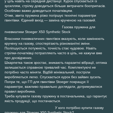
у ціль навіть на середній дистанції. Курок спускається із
зусиллям, стрілку доводиться більше витрачати боєприпасів.
Особливо важко доводиться початківцям.
Отже, звита пружина різко погіршує технічні параметри
гвинтівки. Єдиний вихід — заміна крученою на газовий.
Газова пружина для
пневматики Stoeger X50 Synthetic Stock
Власники пневматичних гвинтівок вказують, коли замінюють
кручену на газову, спостерігають різноманітні зміни.
Поліпшується потужність, точність стає чудовою. Навіть
стрілки-початківці потрапляють часто в ціль, не кажучи вже
про досвідчених.
Шкарпетка також зростає, зникають паразитні вібрації, оптика
залишається справною тривалий час. Комплектуючі не
потрібно часто міняти. Відбій мінімальний, постріли
виробляються легко. Спускається курок без зайвих зусиль.
Попри те, що ГП для гвинтівки Stoeger покращує її
параметри, важливо правильно доглядати, дотримуватися
правил виробника.
Треба купувати газову пружину в постачальника, що гарантує
якість продукції, що постачається.
У кого потрібно купити газову
пружину для Stoeger X50 Synthetic Stock?