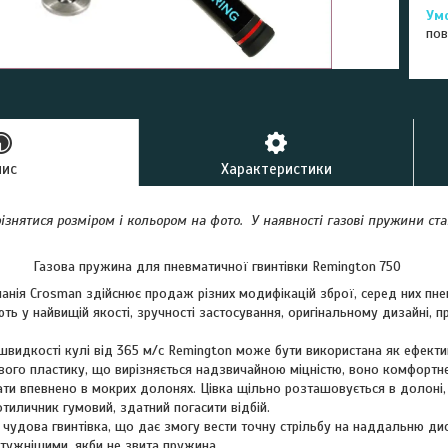
пов
пис
Характеристики
ізнятися розміром і кольором на фото. У наявності газові пружини с
на для пневматичної гвинтівки Remington 750
анія Crosman здійснює продаж різних модифікацій зброї, серед них пне
ють у найвищій якості, зручності застосування, оригінальному дизайні, пр
 швидкості кулі від 365 м/с Remington може бути використана як ефек
вого пластику, що вирізняється надзвичайною міцністю, воно комфортне
ти впевнено в мокрих долонях. Цівка щільно розташовується в долоні
Потиличник гумовий, здатний погасити відбій.
чудова гвинтівка, що дає змогу вести точну стрільбу на наддальню дис
отужнішими, якби не звита пружина.