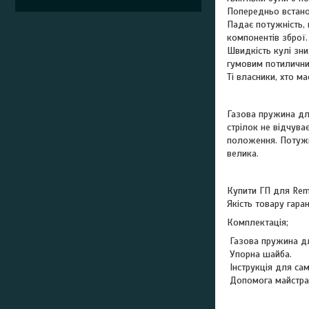
Попередньо встано
Падає потужність, 
компонентів зброї.
Швидкість кулі зни
гумовим потилични
Ті власники, хто м
Газова
Газова пружина для
стрілок не відчува
положення. Потужні
велика.
Де придбати
Купити ГП для Remi
Якість товару гара
Комплектація;
Газова пружина дл
Упорна шайба.
Інструкція для сам
Допомога майстра