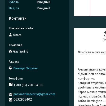
Субота
Вихідний
Неділя
Вихідний
Контакти
Ольга
О
Gas Spring
Оригінал може вир
Газова пружи
Вінниця, Україна
Американська комп
відмінності поляга
комфортно.
Завдяки стартовій
+380 (63) 290-54-02
зроблене з особли
Зброя можна трима
pnevmatikaperviy@gmail.com
під час стрільби. 
0632905402
Тобто Remington — 
гвинтівки були б п