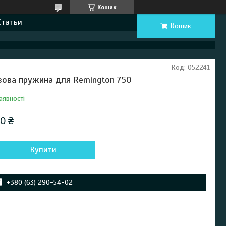
Кошик
Статьи
Кошик
Код:
052241
зова пружина для Remington 750
аявності
0 ₴
Купити
+380 (63) 290-54-02