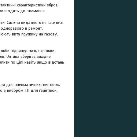
актичні характеристики зброї.
 призводять до зламання
ти. Сильна видатність не гаситься
еодноразово в ремонт.
нюють виту пружину на газову.
ільби підвищується, оскільки
ль. Оптика зберігає вихідне
пити по цілі навіть якщо відстань
ри для пневматичних гвинтівок.
о з вибором ГП для гвинтівок.