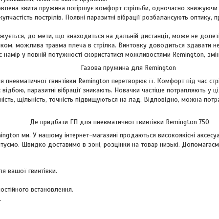
влена звита пружина погіршує комфорт стрільби, одночасно знижуючи т
купчастість пострілів. Появні паразитні вібрації розбалансують оптику,
жується, до мети, що знаходиться на дальній дистанції, може не долеті
ком, можлива травма плеча в стрілка. Винтовку доводиться здавати н
ає намір у повній потужності скористатися можливостями Remington, змі
 пружина для Remington
 пневматичної гвинтівки Remington перетворює її. Комфорт під час стр
є відбою, паразитні вібрації зникають. Новачки частіше потрапляють у ці
сть, щільність, точність підвищуються на лад. Відповідно, можна потра
 ГП для пневматичної гвинтівки Remington 750
ngton ми. У нашому інтернет-магазині продаються високоякісні аксесуа
нтуємо. Швидко доставимо в зоні, розцінки на товар низькі. Допомагаєм
я вашої гвинтівки.
остійного встановлення.
.